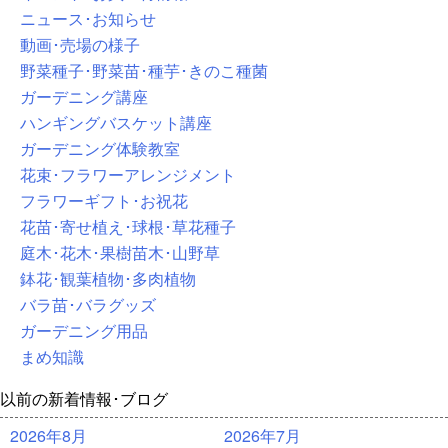
ニュース･お知らせ
動画･売場の様子
野菜種子･野菜苗･種芋･きのこ種菌
ガーデニング講座
ハンギングバスケット講座
ガーデニング体験教室
花束･フラワーアレンジメント
フラワーギフト･お祝花
花苗･寄せ植え･球根･草花種子
庭木･花木･果樹苗木･山野草
鉢花･観葉植物･多肉植物
バラ苗･バラグッズ
ガーデニング用品
まめ知識
以前の新着情報･ブログ
2026年8月
2026年7月