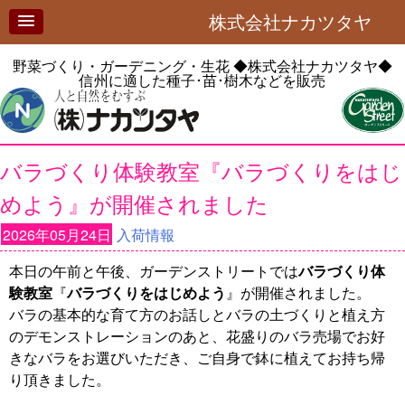
株式会社ナカツタヤ
野菜づくり・ガーデニング・生花
◆株式会社ナカツタヤ◆
信州に適した種子･苗･樹木などを販売
バラづくり体験教室『バラづくりをはじ
めよう』が開催されました
2026年05月24日
入荷情報
本日の午前と午後、ガーデンストリートでは
バラづくり体
験教室
『
バラづくりをはじめよう
』が開催されました。
バラの基本的な育て方のお話しとバラの土づくりと植え方
のデモンストレーションのあと、花盛りのバラ売場でお好
きなバラをお選びいただき、ご自身で鉢に植えてお持ち帰
り頂きました。