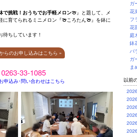
ガ
花
鉢で挑戦！おうちでお手軽メロン🍈
』と題して、メ
フ
軽に育てられるミニメロン『
🍈
ころたん
🍈
』を鉢に
花
お待ちしています！
庭
鉢
バ
ブからのお申し込みはこちら »
ガ
ま
0263-33-1085
以前
お申込み･問い合わせはこちら
202
202
202
202
202
202