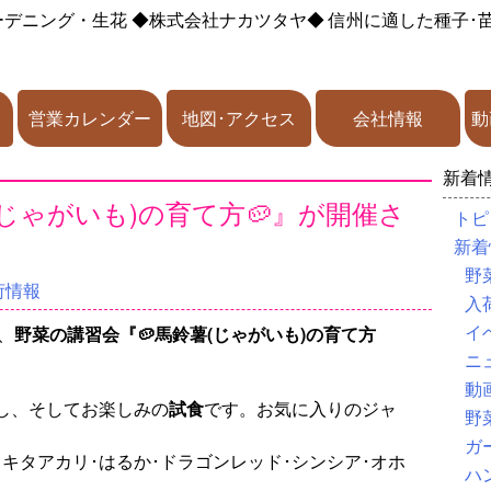
ーデニング・生花
◆株式会社ナカツタヤ◆
信州に適した種子･
営業カレンダー
地図･アクセス
会社情報
動
新着
じゃがいも)の育て方🥔』が開催さ
トピ
新着
野
荷情報
入
イ
、
野菜の講習会『🥔馬鈴薯(じゃがいも)の育て方
ニ
動
し、そしてお楽しみの
試食
です。お気に入りのジャ
野
ガ
キタアカリ･はるか･ドラゴンレッド･シンシア･オホ
ハ