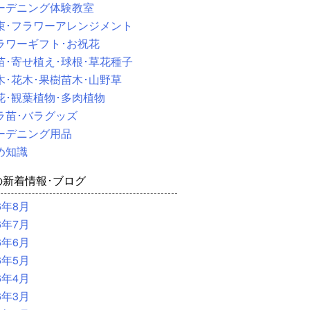
ーデニング体験教室
束･フラワーアレンジメント
ラワーギフト･お祝花
苗･寄せ植え･球根･草花種子
木･花木･果樹苗木･山野草
花･観葉植物･多肉植物
ラ苗･バラグッズ
ーデニング用品
め知識
の新着情報･ブログ
6年8月
6年7月
6年6月
6年5月
6年4月
6年3月