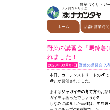
野菜づくり・ガ
ホーム
店舗･営業時間
野菜の講習会『馬鈴薯(
れました！
2026年03月07日
野菜の講習会
,
入
本日、ガーデンストリートの2Fで
🥔』
が開催されました。
まずは
ジャガイモの育て方
のお話
ガイモはあったでしょうか❓
ちなみに試食した品種は、男爵薯･
ーツクチップの6種類でした。