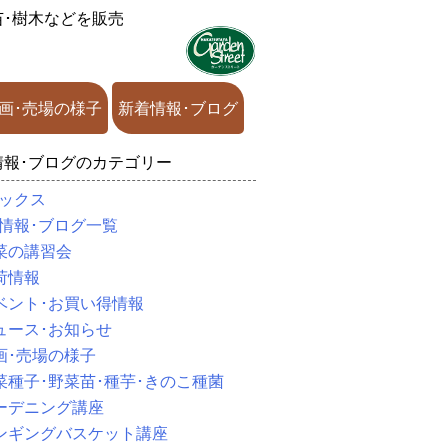
苗･樹木などを販売
画･売場の様子
新着情報･ブログ
情報･ブログのカテゴリー
ックス
情報･ブログ一覧
菜の講習会
荷情報
ベント･お買い得情報
ュース･お知らせ
画･売場の様子
菜種子･野菜苗･種芋･きのこ種菌
ーデニング講座
ンギングバスケット講座