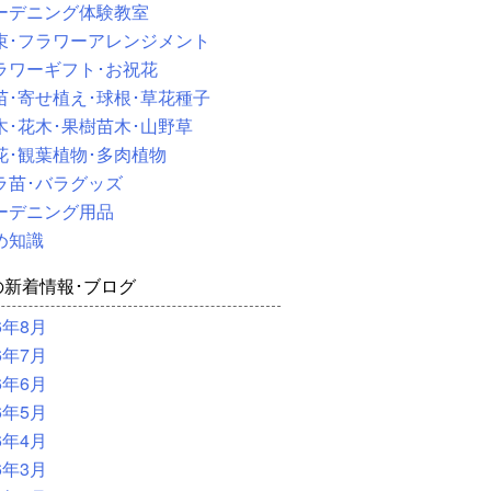
ーデニング体験教室
束･フラワーアレンジメント
ラワーギフト･お祝花
苗･寄せ植え･球根･草花種子
木･花木･果樹苗木･山野草
花･観葉植物･多肉植物
ラ苗･バラグッズ
ーデニング用品
め知識
の新着情報･ブログ
6年8月
6年7月
6年6月
6年5月
6年4月
6年3月