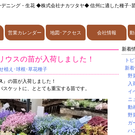
ーデニング・生花
◆株式会社ナカツタヤ◆
信州に適した種子･
営業カレンダー
地図･アクセス
会社情報
動
新着
リウスの苗が入荷しました！
トピ
新着
せ植え･球根･草花種子
野
ス
』の苗が入荷しました！
入
バスケットに、ととても重宝する苗です。
イ
ニ
動
野
ガ
ハ