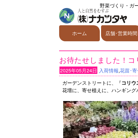
野菜づくり・ガ
ホーム
店舗･営業時間
お待たせしました！コ
2025年05月24日
入荷情報
,
花苗･寄
ガーデンストリートに、『
コリウ
花壇に、寄せ植えに、ハンギング