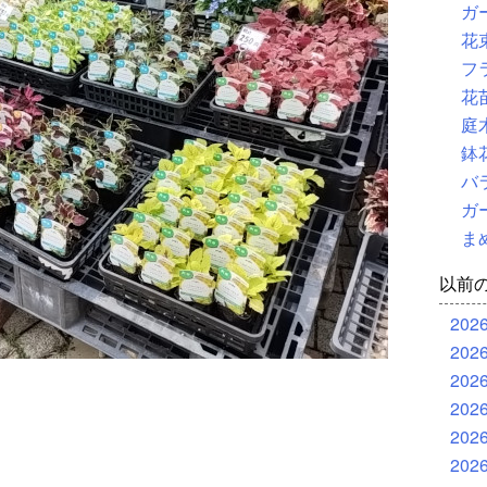
ガ
花
フ
花
庭
鉢
バ
ガ
ま
以前
202
202
202
202
202
202