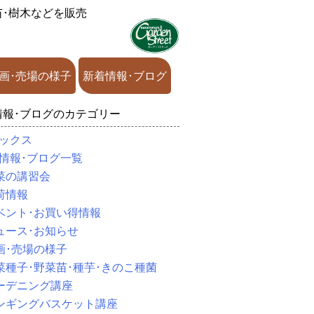
苗･樹木などを販売
画･売場の様子
新着情報･ブログ
情報･ブログのカテゴリー
ックス
情報･ブログ一覧
菜の講習会
荷情報
ベント･お買い得情報
ュース･お知らせ
画･売場の様子
菜種子･野菜苗･種芋･きのこ種菌
ーデニング講座
ンギングバスケット講座