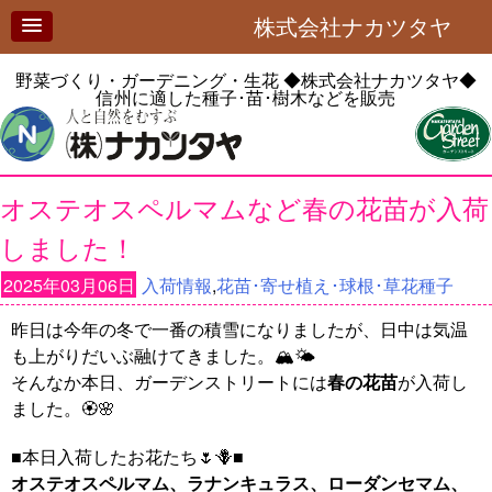
株式会社ナカツタヤ
野菜づくり・ガーデニング・生花
◆株式会社ナカツタヤ◆
信州に適した種子･苗･樹木などを販売
オステオスペルマムなど春の花苗が入荷
しました！
2025年03月06日
入荷情報
,
花苗･寄せ植え･球根･草花種子
昨日は今年の冬で一番の積雪になりましたが、日中は気温
も上がりだいぶ融けてきました。🏔️🌤️
そんなか本日、ガーデンストリートには
春の花苗
が入荷し
ました。🏵️🌸
■本日入荷したお花たち🌷🪻■
オステオスペルマム、ラナンキュラス、ローダンセマム、