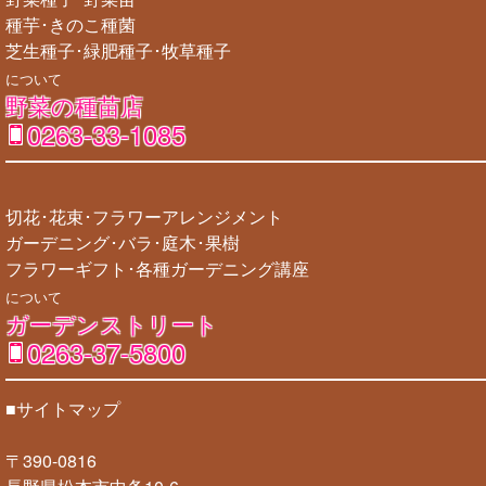
種芋･きのこ種菌
芝生種子･緑肥種子･牧草種子
について
野菜の種苗店
0263-33-1085
切花･花束･フラワーアレンジメント
ガーデニング･バラ･庭木･果樹
フラワーギフト･各種ガーデニング講座
について
ガーデンストリート
0263-37-5800
■サイトマップ
〒390-0816