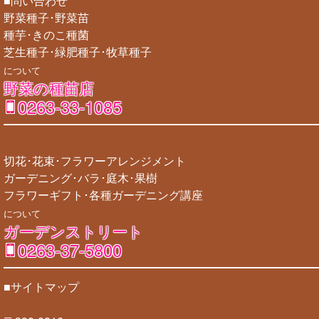
■問い合わせ
野菜種子･野菜苗
種芋･きのこ種菌
芝生種子･緑肥種子･牧草種子
について
野菜の種苗店
0263-33-1085
切花･花束･フラワーアレンジメント
ガーデニング･バラ･庭木･果樹
フラワーギフト･各種ガーデニング講座
について
ガーデンストリート
0263-37-5800
■サイトマップ