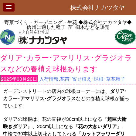
株式会社ナカツタヤ
野菜づくり・ガーデニング・生花
◆株式会社ナカツタヤ◆
信州に適した種子･苗･樹木などを販売
ダリア･カラー･アマリリス･グラジオラ
スなどの春植え球根あります
2025年03月26日
入荷情報
,
花苗･寄せ植え･球根･草花種子
ガーデンストリートの店内の球根コーナーには、
ダリア･
カラー･アマリリス･グラジオラス
などの春植え球根が揃っ
ています。
ダリアの球根は、花の直径が30cm以上になる『
超巨大輪
咲きダリア
』、20cm以上になる『
花の大きいダリア
』、
中輪で30本以上切花としてとれる『
カットフラワーダリ