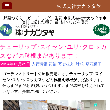
株式会社ナカツタヤ
野菜づくり・ガーデニング・生花
◆株式会社ナカツタヤ◆
信州に適した種子･苗･樹木などを販売
チューリップ･スイセン･ユリ･クロッカ
スなどの球根まだあります！
2024年11月29日
入荷情報
,
花苗･寄せ植え･球根･草花種子
ガーデンストリートの球根売場には、
チューリップ･スイ
セン･ユリ･クロッカス
などの
秋植え球根
がまだあります。
色もまだまだお選びいただけます。まだ球根を植えられて
いない方、是非ご利用ください。