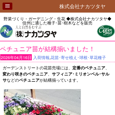
株式会社ナカツタヤ
野菜づくり・ガーデニング・生花
◆株式会社ナカツタヤ◆
信州に適した種子･苗･樹木などを販売
ペチュニア苗が結構揃いました！
2026年04月16日
入荷情報
,
花苗･寄せ植え･球根･草花種子
ガーデンストリートの花苗売場には、
定番のペチュニア
、
変わり咲きのペチュニア
、
サフィニア･ミリオンベル･サル
サ
などの
ペチュニア
が結構揃っています。