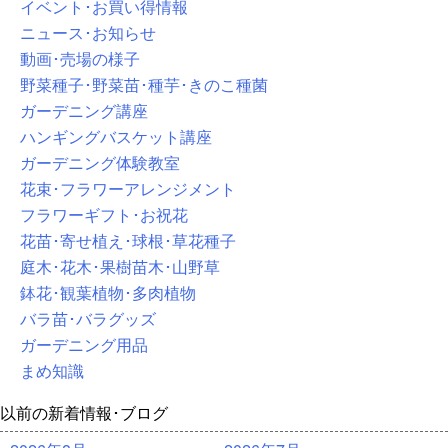
イベント･お買い得情報
ニュース･お知らせ
動画･売場の様子
野菜種子･野菜苗･種芋･きのこ種菌
ガーデニング講座
ハンギングバスケット講座
ガーデニング体験教室
花束･フラワーアレンジメント
フラワーギフト･お祝花
花苗･寄せ植え･球根･草花種子
庭木･花木･果樹苗木･山野草
鉢花･観葉植物･多肉植物
バラ苗･バラグッズ
ガーデニング用品
まめ知識
以前の新着情報･ブログ