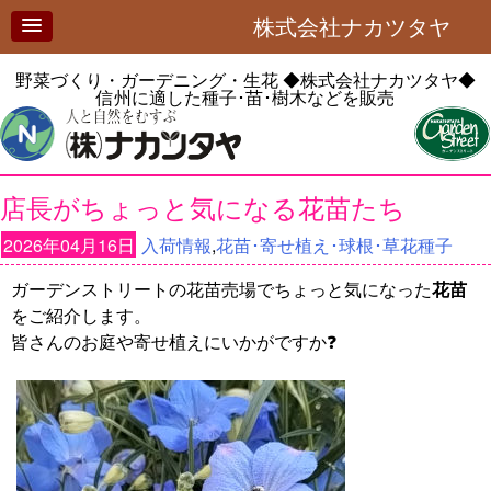
株式会社ナカツタヤ
野菜づくり・ガーデニング・生花
◆株式会社ナカツタヤ◆
信州に適した種子･苗･樹木などを販売
店長がちょっと気になる花苗たち
2026年04月16日
入荷情報
,
花苗･寄せ植え･球根･草花種子
ガーデンストリートの花苗売場でちょっと気になった
花苗
をご紹介します。
皆さんのお庭や寄せ植えにいかがですか❓