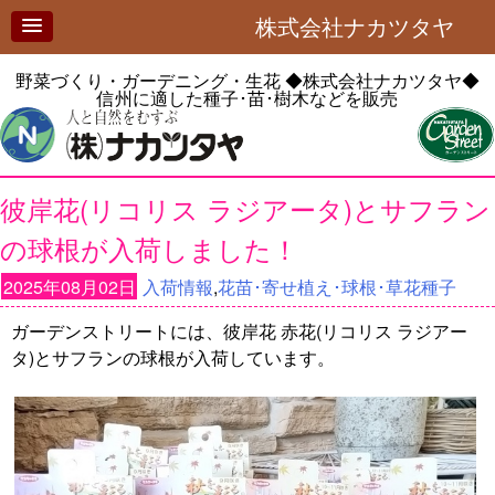
株式会社ナカツタヤ
野菜づくり・ガーデニング・生花
◆株式会社ナカツタヤ◆
信州に適した種子･苗･樹木などを販売
彼岸花(リコリス ラジアータ)とサフラン
の球根が入荷しました！
2025年08月02日
入荷情報
,
花苗･寄せ植え･球根･草花種子
ガーデンストリートには、彼岸花 赤花(リコリス ラジアー
タ)とサフランの球根が入荷しています。