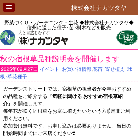
株式会社ナカツタヤ
野菜づくり・ガーデニング・生花
◆株式会社ナカツタヤ◆
信州に適した種子･苗･樹木などを販売
秋の宿根草品種説明会を開催します
2025年09月27日
イベント･お買い得情報
,
花苗･寄せ植え･球
根･草花種子
ガーデンストリートでは、宿根草の担当者が今年おすすめ
の品種をご紹介する『
気軽に聞ける おすすめ宿根草紹
介』
を開催します。
毎年花が咲く宿根草をお庭に植えたいという方☝️是非ご利
用ください。
参加費は無料です。お申し込みは必要ありません。当日の
開始時間までにご来店ください❣️