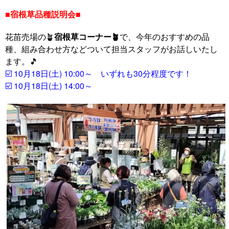
■宿根草品種説明会■
花苗売場の🪴
宿根草コーナー🪴
で、今年のおすすめの品
種、組み合わせ方などついて担当スタッフがお話しいたし
ます。🎵
☑️ 10月18日(土) 10:00～ いずれも30分程度です！
☑️ 10月18日(土) 14:00～