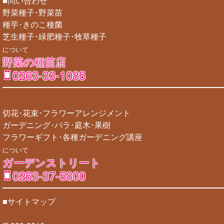
■問い合わせ
野菜種子･野菜苗
種芋･きのこ種菌
芝生種子･緑肥種子･牧草種子
について
野菜の種苗店
0263-33-1085
切花･花束･フラワーアレンジメント
ガーデニング･バラ･庭木･果樹
フラワーギフト･各種ガーデニング講座
について
ガーデンストリート
0263-37-5800
■サイトマップ