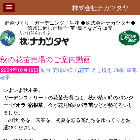
株式会社ナカツタヤ
野菜づくり・ガーデニング・生花
◆株式会社ナカツタヤ◆
信州に適した種子･苗･樹木などを販売
秋の花苗売場のご案内動画
2024年10月18日
動画･売場の様子
,
花苗･寄せ植え･球根･草花
種子
いよいよ秋本番。
ガーデンストリートの花苗売場には、秋が植え時の
パンジ
ー･ビオラ･宿根草
、今が花見頃の
バラ苗
などが勢ぞろいし
ました。
この秋･冬を、来春を、初夏を彩る花たちをゆっくりとお
選びください。