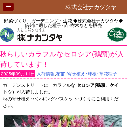
株式会社ナカツタヤ
野菜づくり・ガーデニング・生花
◆株式会社ナカツタヤ◆
信州に適した種子･苗･樹木などを販売
秋らしいカラフルなセロシア(鶏頭)が入
荷しています！
2025年09月11日
入荷情報
,
花苗･寄せ植え･球根･草花種子
ガーデンストリートに、カラフルな
セロシア(鶏頭、ケイ
トウ）
が入荷しました。
秋の寄せ植え･ハンギングバスケットづくりにご利用くだ
さい。