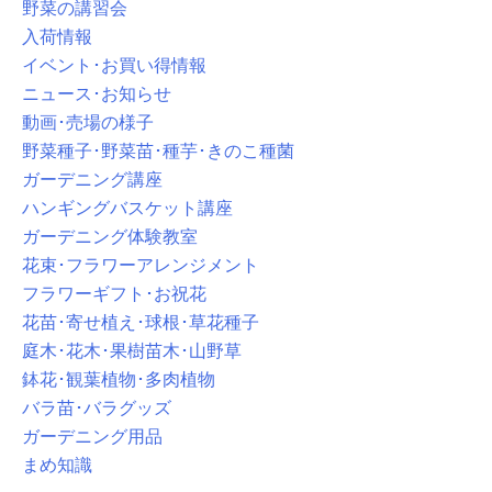
野菜の講習会
入荷情報
イベント･お買い得情報
ニュース･お知らせ
動画･売場の様子
野菜種子･野菜苗･種芋･きのこ種菌
ガーデニング講座
ハンギングバスケット講座
ガーデニング体験教室
花束･フラワーアレンジメント
フラワーギフト･お祝花
花苗･寄せ植え･球根･草花種子
庭木･花木･果樹苗木･山野草
鉢花･観葉植物･多肉植物
バラ苗･バラグッズ
ガーデニング用品
まめ知識