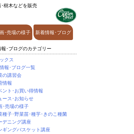
苗･樹木などを販売
画･売場の様子
新着情報･ブログ
情報･ブログのカテゴリー
ックス
情報･ブログ一覧
菜の講習会
荷情報
ベント･お買い得情報
ュース･お知らせ
画･売場の様子
菜種子･野菜苗･種芋･きのこ種菌
ーデニング講座
ンギングバスケット講座