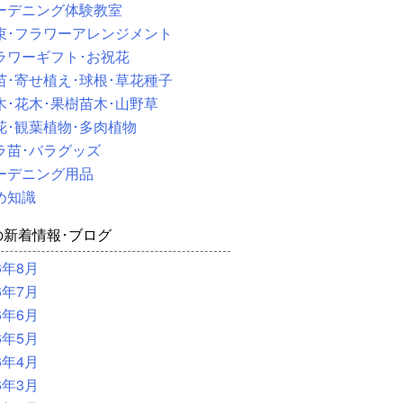
ーデニング体験教室
束･フラワーアレンジメント
ラワーギフト･お祝花
苗･寄せ植え･球根･草花種子
木･花木･果樹苗木･山野草
花･観葉植物･多肉植物
ラ苗･バラグッズ
ーデニング用品
め知識
の新着情報･ブログ
6年8月
6年7月
6年6月
6年5月
6年4月
6年3月