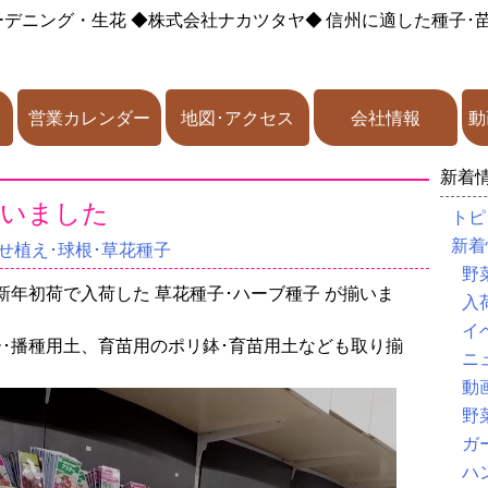
ーデニング・生花
◆株式会社ナカツタヤ◆
信州に適した種子･
営業カレンダー
地図･アクセス
会社情報
動
新着
揃いました
トピ
新着
せ植え･球根･草花種子
野
年初荷で入荷した 草花種子･ハーブ種子 が揃いま
入
イ
ー･播種用土、育苗用のポリ鉢･育苗用土なども取り揃
ニ
動
野
ガ
ハ