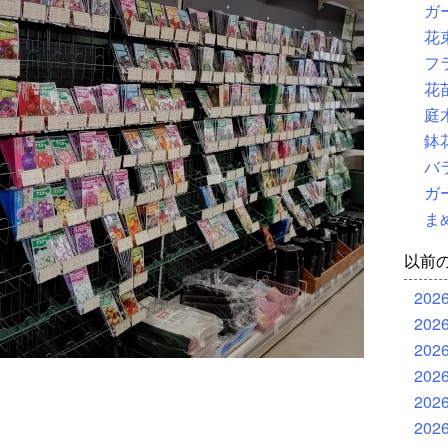
ガ
花
フ
花
庭
鉢
バ
ガ
ま
以前
202
202
202
202
202
202