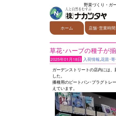
野菜づくり・ガ
ホーム
店舗･営業時間
草花･ハーブの種子が
2025年01月18日
入荷情報
,
花苗･寄
ガーデンストリートの店内には、新
した。
播種用のピートバン･プラグトレ
えています。