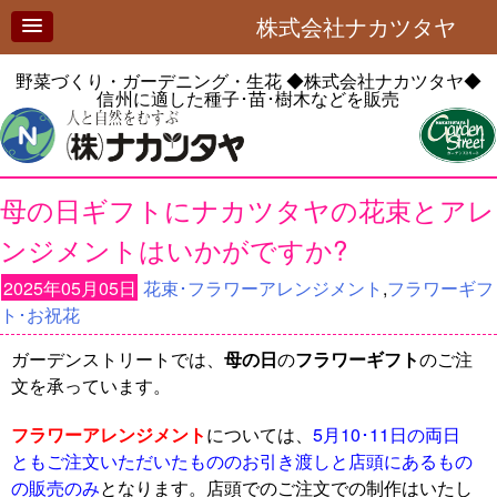
株式会社ナカツタヤ
野菜づくり・ガーデニング・生花
◆株式会社ナカツタヤ◆
信州に適した種子･苗･樹木などを販売
母の日ギフトにナカツタヤの花束とアレ
ンジメントはいかがですか?
2025年05月05日
花束･フラワーアレンジメント
,
フラワーギフ
ト･お祝花
ガーデンストリートでは、
母の日
の
フラワーギフト
のご注
文を承っています。
フラワーアレンジメント
については、
5月10･11日の両日
ともご注文いただいたもののお引き渡しと店頭にあるもの
の販売のみ
となります。店頭でのご注文での制作はいたし