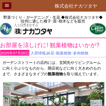
株式会社ナカツタヤ
野菜づくり・ガーデニング・生花
◆株式会社ナカツタヤ◆
信州に適した種子･苗･樹木などを販売
お部屋を涼しげに! 観葉植物はいかが?
2025年07月20日
入荷情報
,
鉢花･観葉植物･多肉植物
ガーデンストリートの店内には、玄関先やリビングルーム
に向く小ぶりなものから、開店祝などに向く大きめのもの
まで、さまざまなタイプの
観葉植物
を取り揃えています。