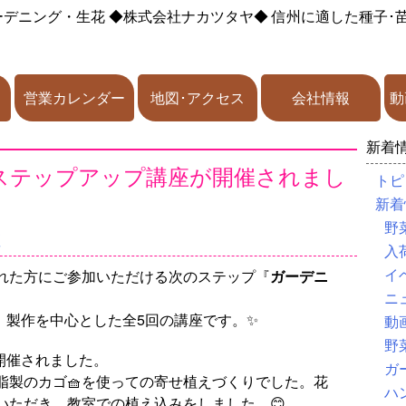
ーデニング・生花
◆株式会社ナカツタヤ◆
信州に適した種子･
営業カレンダー
地図･アクセス
会社情報
動
新着
 ステップアップ講座が開催されまし
トピ
新着
野
座
入
イ
された方にご参加いただける次のステップ『
ガーデニ
ニ
、製作を中心とした全5回の講座です。✨
動
野
が開催されました。
ガ
脂製のカゴ🧺を使っての寄せ植えづくりでした。花
ハ
いただき、教室での植え込みをしました。😊