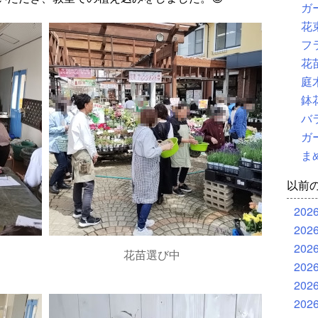
ガ
花
フ
花
庭
鉢
バ
ガ
ま
以前
202
202
202
花苗選び中
202
202
202