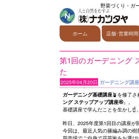
野菜づくり・ガ
ホーム
店舗･営業時間
第1回のガーデニング
た
2025年04月20日
ガーデニング講
ガーデニング基礎講座
🪴を修了
ング ステップアップ講座🏵️
』。
基礎講座で学んだことを生かし☝️
昨日、2025年度第1回目の講座
今回は、最近人気の籐編み調の樹
苗売場でご自身で花苗🌺をお選び