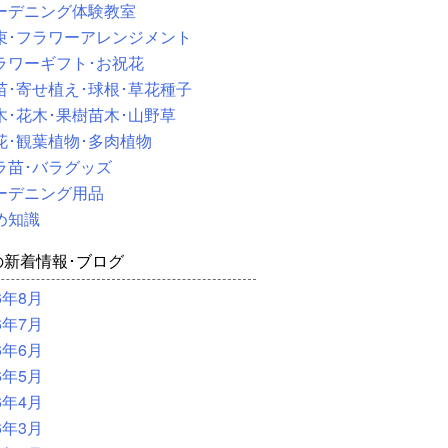
ーデニング体験教室
束･フラワーアレンジメント
ラワーギフト･お祝花
苗･寄せ植え･球根･草花種子
木･花木･果樹苗木･山野草
花･観葉植物･多肉植物
ラ苗･バラグッズ
ーデニング用品
め知識
の新着情報･ブログ
6年8月
6年7月
6年6月
6年5月
6年4月
6年3月