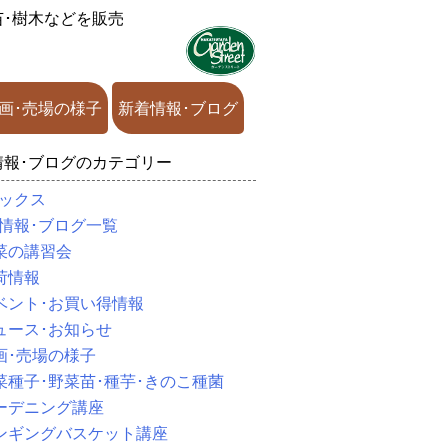
苗･樹木などを販売
画･売場の様子
新着情報･ブログ
情報･ブログのカテゴリー
ックス
情報･ブログ一覧
菜の講習会
荷情報
ベント･お買い得情報
ュース･お知らせ
画･売場の様子
菜種子･野菜苗･種芋･きのこ種菌
ーデニング講座
ンギングバスケット講座