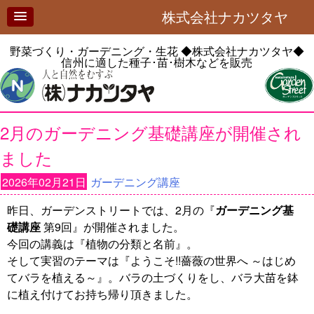
株式会社ナカツタヤ
野菜づくり・ガーデニング・生花
◆株式会社ナカツタヤ◆
信州に適した種子･苗･樹木などを販売
2月のガーデニング基礎講座が開催され
ました
2026年02月21日
ガーデニング講座
昨日、ガーデンストリートでは、2月の『
ガーデニング基
礎講座
第9回』が開催されました。
今回の講義は『植物の分類と名前』。
そして実習のテーマは『ようこそ!!薔薇の世界へ ～はじめ
てバラを植える～』。バラの土づくりをし、バラ大苗を鉢
に植え付けてお持ち帰り頂きました。