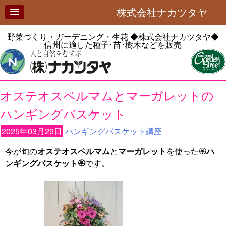
株式会社ナカツタヤ
野菜づくり・ガーデニング・生花
◆株式会社ナカツタヤ◆
信州に適した種子･苗･樹木などを販売
オステオスペルマムとマーガレットの
ハンギングバスケット
2025年03月29日
ハンギングバスケット講座
今が旬の
オステオスペルマム
と
マーガレット
を使った🏵️
ハ
ンギングバスケット🏵️
です。