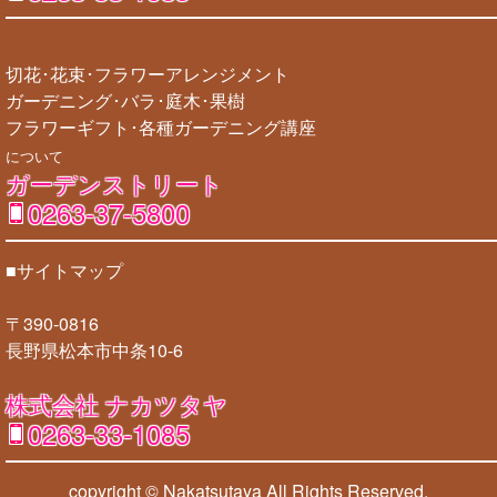
切花･花束･フラワーアレンジメント
ガーデニング･バラ･庭木･果樹
フラワーギフト･各種ガーデニング講座
について
ガーデンストリート
0263-37-5800
■サイトマップ
〒390-0816
長野県松本市中条10-6
株式会社 ナカツタヤ
0263-33-1085
copyright © Nakatsutaya
All Rights Reserved.