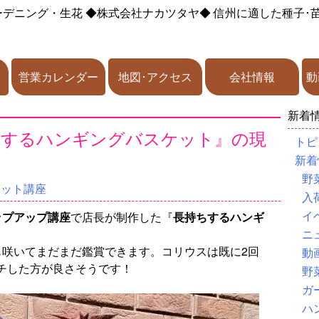
ーデニング・生花
◆株式会社ナカツタヤ◆
信州に適した種子･
営業カレンダー
地図･アクセス
会社情報
動
新着
ちするハンギングバスケット』の現
トピ
新着
野
ケット講座
入
イ
ップアップ講座
で店長が制作した『
長持ちするハンギ
。
ニ
も咲いてまだまだ鑑賞できます。コリウスは既に2回
動
チした方が良さそうです！
野
ガ
ハ