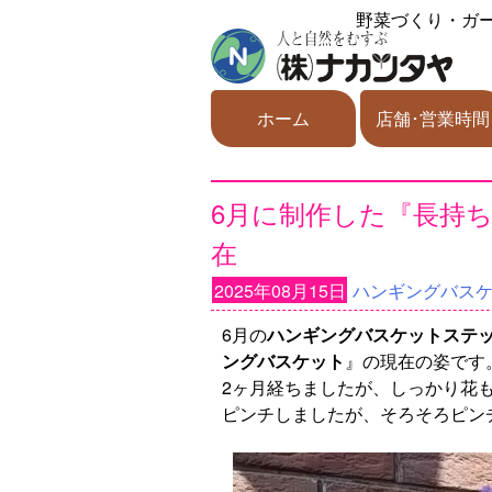
野菜づくり・ガ
ホーム
店舗･営業時間
6月に制作した『長持
在
2025年08月15日
ハンギングバス
6月の
ハンギングバスケットステ
ングバスケット
』の現在の姿です
2ヶ月経ちましたが、しっかり花
ピンチしましたが、そろそろピン