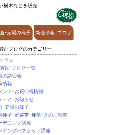
苗･樹木などを販売
画･売場の様子
新着情報･ブログ
情報･ブログのカテゴリー
ックス
情報･ブログ一覧
菜の講習会
荷情報
ベント･お買い得情報
ュース･お知らせ
画･売場の様子
菜種子･野菜苗･種芋･きのこ種菌
ーデニング講座
ンギングバスケット講座