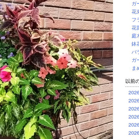
ガ
花
フ
花
庭
鉢
バ
ガ
ま
以前
202
202
202
202
202
202