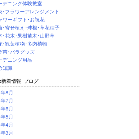
ーデニング体験教室
束･フラワーアレンジメント
ラワーギフト･お祝花
苗･寄せ植え･球根･草花種子
木･花木･果樹苗木･山野草
花･観葉植物･多肉植物
ラ苗･バラグッズ
ーデニング用品
め知識
の新着情報･ブログ
6年8月
6年7月
6年6月
6年5月
6年4月
6年3月