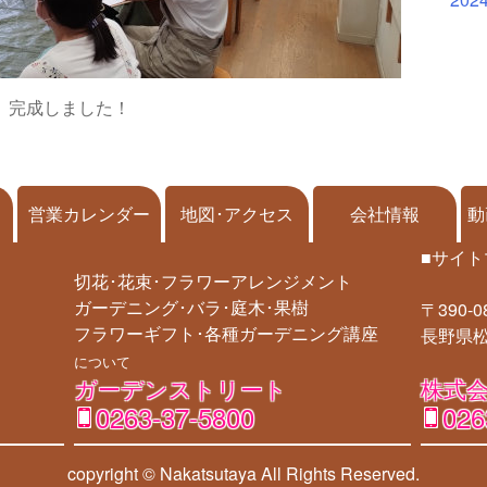
完成しました！
営業カレンダー
地図･アクセス
会社情報
動
■サイト
切花･花束･フラワーアレンジメント
ガーデニング･バラ･庭木･果樹
〒390-0
フラワーギフト･各種ガーデニング講座
長野県松
について
ガーデンストリート
株式会
0263-37-5800
026
copyright © Nakatsutaya
All Rights Reserved.