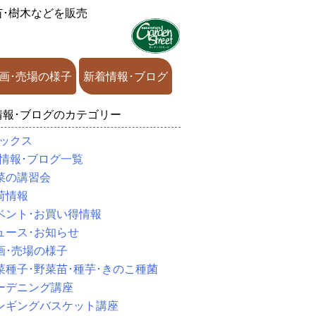
苗･樹木などを販売
画･売場の様子
新着情報･ブログ
情報･ブログのカテゴリー
ックス
情報･ブログ一覧
菜の講習会
荷情報
ベント･お買い得情報
ュース･お知らせ
画･売場の様子
菜種子･野菜苗･種芋･きのこ種菌
ーデニング講座
ンギングバスケット講座