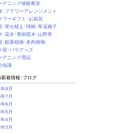
ーデニング体験教室
束･フラワーアレンジメント
ラワーギフト･お祝花
苗･寄せ植え･球根･草花種子
木･花木･果樹苗木･山野草
花･観葉植物･多肉植物
ラ苗･バラグッズ
ーデニング用品
め知識
の新着情報･ブログ
6年8月
6年7月
6年6月
6年5月
6年4月
6年3月