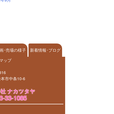
画･売場の様子
新着情報･ブログ
マップ
816
本市中条10-6
社 ナカツタヤ
3-33-1085