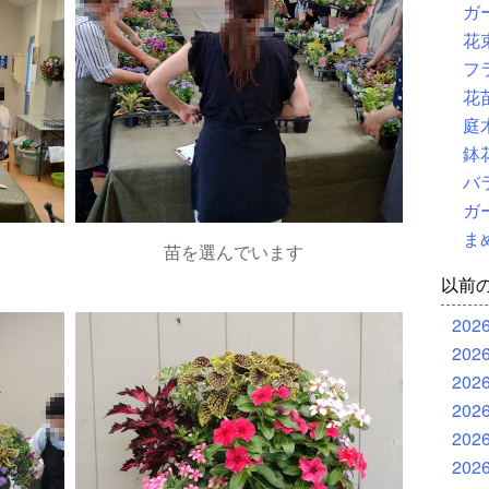
ガ
花
フ
花
庭
鉢
バ
ガ
ま
苗を選んでいます
以前
202
202
202
202
202
202