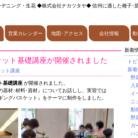
ーデニング・生花
◆株式会社ナカツタヤ◆
信州に適した種子･
営業カレンダー
地図･アクセス
会社情報
動
新着
ケット基礎講座が開催されました
トピ
新着
ケット講座
野
ト基礎講座
が開催されました。
入
の器材･材料･資材』についてお話しし、実習では
イ
ギングバスケット』をテーマに制作をしました。
ニ
動
野
ガ
ハ