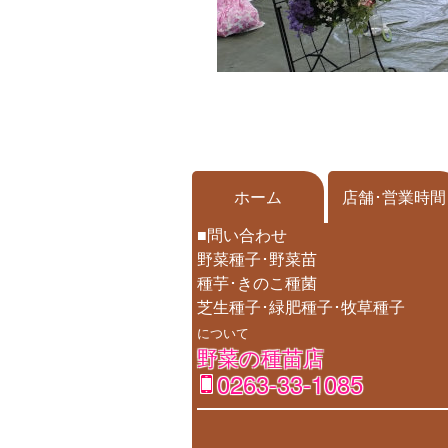
ホーム
店舗･営業時間
■問い合わせ
野菜種子･野菜苗
種芋･きのこ種菌
芝生種子･緑肥種子･牧草種子
について
野菜の種苗店
0263-33-1085