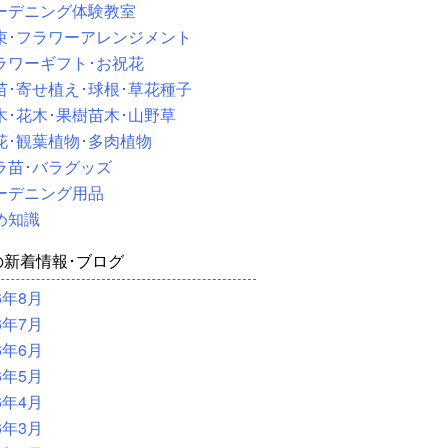
ーデニング体験教室
束･フラワーアレンジメント
ラワーギフト･お祝花
苗･寄せ植え･球根･草花種子
木･花木･果樹苗木･山野草
花･観葉植物･多肉植物
ラ苗･バラグッズ
ーデニング用品
め知識
の新着情報･ブログ
6年8月
6年7月
6年6月
6年5月
6年4月
6年3月