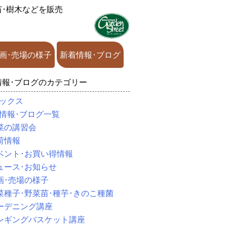
苗･樹木などを販売
画･売場の様子
新着情報･ブログ
情報･ブログのカテゴリー
ックス
情報･ブログ一覧
菜の講習会
荷情報
ベント･お買い得情報
ュース･お知らせ
画･売場の様子
菜種子･野菜苗･種芋･きのこ種菌
ーデニング講座
ンギングバスケット講座