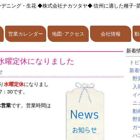
ーデニング・生花
◆株式会社ナカツタヤ◆
信州に適した種子･
営業カレンダー
地図･アクセス
会社情報
動
新着
水曜定休になりました
トピ
新着
せ
野
り
水曜定休
になりまし
入
7：30です。
イ
ニ
休営業
です。営業時間は
動
野
。
ガ
ハ