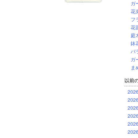
ガ
花
フ
花
庭
鉢
バ
ガ
ま
以前
202
202
202
202
202
202