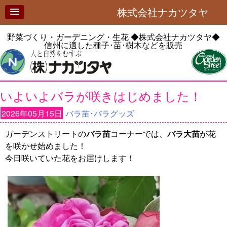
株式会社ナカツタヤ
野菜づくり・ガーデニング・生花
◆株式会社ナカツタヤ◆
信州に適した種子･苗･樹木などを販売
いよいよバラが咲きはじめました！
2026年05月15日
バラ苗･バラグッズ
ガーデンストリートの
バラ苗
コーナーでは、
バラ大苗
が花
を咲かせ始めました！
今日咲いていた花をお届けします！