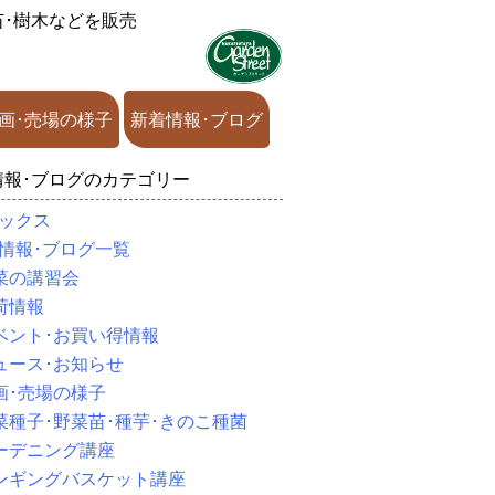
苗･樹木などを販売
画･売場の様子
新着情報･ブログ
情報･ブログのカテゴリー
ックス
情報･ブログ一覧
菜の講習会
荷情報
ベント･お買い得情報
ュース･お知らせ
画･売場の様子
菜種子･野菜苗･種芋･きのこ種菌
ーデニング講座
ンギングバスケット講座