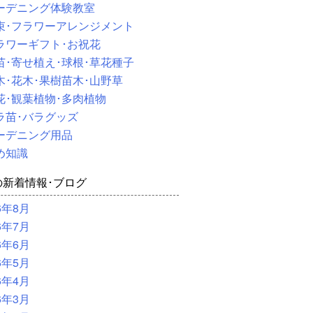
ーデニング体験教室
束･フラワーアレンジメント
ラワーギフト･お祝花
苗･寄せ植え･球根･草花種子
木･花木･果樹苗木･山野草
花･観葉植物･多肉植物
ラ苗･バラグッズ
ーデニング用品
め知識
の新着情報･ブログ
6年8月
6年7月
6年6月
6年5月
6年4月
6年3月