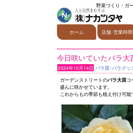
野菜づくり・ガ
ホーム
店舗･営業時間
今日咲いていたバラ大苗た
2024年10月14日
バラ苗･バラグッ
ガーデンストリートの
バラ大苗
コ
盛んに咲かせています。
これからもの季節も植え付け可能