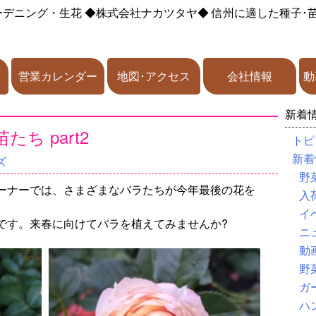
ーデニング・生花
◆株式会社ナカツタヤ◆
信州に適した種子･
営業カレンダー
地図･アクセス
会社情報
動
新着
ち part2
トピ
新着
ズ
野
ーナーでは、さまざまなバラたちが今年最後の花を
入
イ
です。来春に向けてバラを植えてみませんか?
ニ
動
野
ガ
ハ