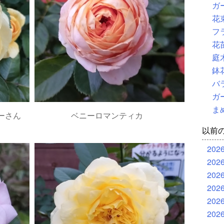
ガ
花
フ
花
庭
鉢
バ
ガ
ま
ーさん
ベニーロマンティカ
以前
202
202
202
202
202
202