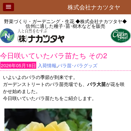
株式会社ナカツタヤ
野菜づくり・ガーデニング・生花
◆株式会社ナカツタヤ◆
信州に適した種子･苗･樹木などを販売
今日咲いていたバラ苗たち その2
2026年05月18日
入荷情報
,
バラ苗･バラグッズ
いよいよのバラの季節が到来です。
ガーデンストリートのバラ苗売場でも、
バラ大苗
が花を咲
かせ始めました。
今日咲いていたバラ苗たちをご紹介します。