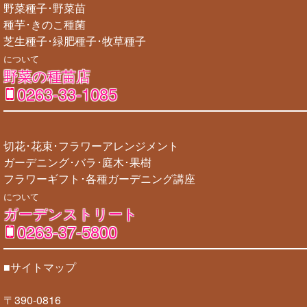
野菜種子･野菜苗
種芋･きのこ種菌
芝生種子･緑肥種子･牧草種子
について
野菜の種苗店
0263-33-1085
切花･花束･フラワーアレンジメント
ガーデニング･バラ･庭木･果樹
フラワーギフト･各種ガーデニング講座
について
ガーデンストリート
0263-37-5800
■サイトマップ
〒390-0816