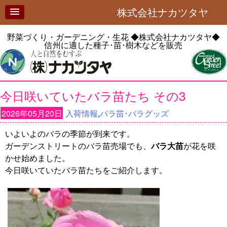
株式会社ナカツタヤ
野菜づくり・ガーデニング・生花
◆株式会社ナカツタヤ◆
信州に適した種子･苗･樹木などを販売
今日咲いていたバラ苗たち その3
2026年05月20日
入荷情報
,
バラ苗･バラグッズ
いよいよのバラの季節が到来です。
ガーデンストリートのバラ苗売場でも、
バラ大苗
が花を咲
かせ始めました。
今日咲いていたバラ苗たちをご紹介します。