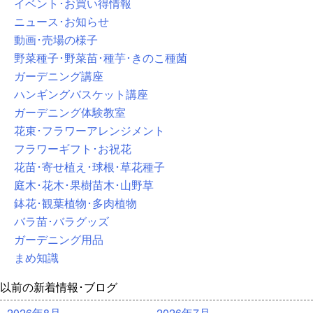
イベント･お買い得情報
ニュース･お知らせ
動画･売場の様子
野菜種子･野菜苗･種芋･きのこ種菌
ガーデニング講座
ハンギングバスケット講座
ガーデニング体験教室
花束･フラワーアレンジメント
フラワーギフト･お祝花
花苗･寄せ植え･球根･草花種子
庭木･花木･果樹苗木･山野草
鉢花･観葉植物･多肉植物
バラ苗･バラグッズ
ガーデニング用品
まめ知識
以前の新着情報･ブログ
2026年8月
2026年7月