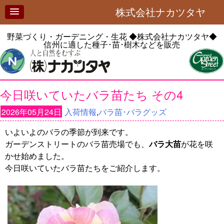
株式会社ナカツタヤ
野菜づくり・ガーデニング・生花
◆株式会社ナカツタヤ◆
信州に適した種子･苗･樹木などを販売
今日咲いていたバラ苗たち その4
2026年05月24日
入荷情報
,
バラ苗･バラグッズ
いよいよのバラの季節が到来です。
ガーデンストリートのバラ苗売場でも、
バラ大苗
が花を咲
かせ始めました。
今日咲いていたバラ苗たちをご紹介します。