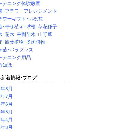
ーデニング体験教室
束･フラワーアレンジメント
ラワーギフト･お祝花
苗･寄せ植え･球根･草花種子
木･花木･果樹苗木･山野草
花･観葉植物･多肉植物
ラ苗･バラグッズ
ーデニング用品
め知識
の新着情報･ブログ
6年8月
6年7月
6年6月
6年5月
6年4月
6年3月