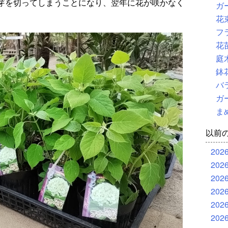
芽を切ってしまうことになり、翌年に花が咲かなく
ガ
花
フ
花
庭
鉢
バ
ガ
ま
以前
202
202
202
202
202
202