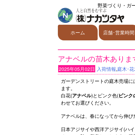
野菜づくり・ガ
ホーム
店舗･営業時間
アナベルの苗木ありま
2025年05月02日
入荷情報
,
庭木･花
ガーデンストリートの庭木売場に
ます。
白花(
アナベル
)とピンク色(
ピンク
わせてお選びください。
アナベルは、春になってから伸び
日本アジサイや西洋アジサイ(ハ