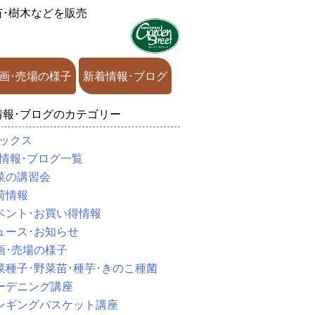
苗･樹木などを販売
画･売場の様子
新着情報･ブログ
情報･ブログのカテゴリー
ックス
情報･ブログ一覧
菜の講習会
荷情報
ベント･お買い得情報
ュース･お知らせ
画･売場の様子
菜種子･野菜苗･種芋･きのこ種菌
ーデニング講座
ンギングバスケット講座