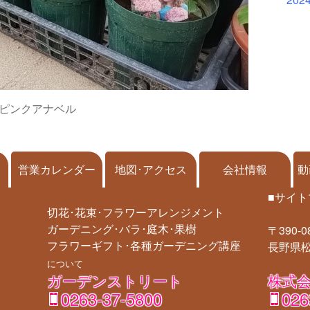
ピンクアナベル
営業カレンダー
地図･アクセス
会社情報
動
■サイト
切花･花束･フラワーアレンジメント
ガーデニング･バラ･庭木･果樹
〒390-0
フラワーギフト･各種ガーデニング講座
長野県松
について
ガーデンストリート
株式会
0263-37-5800
026