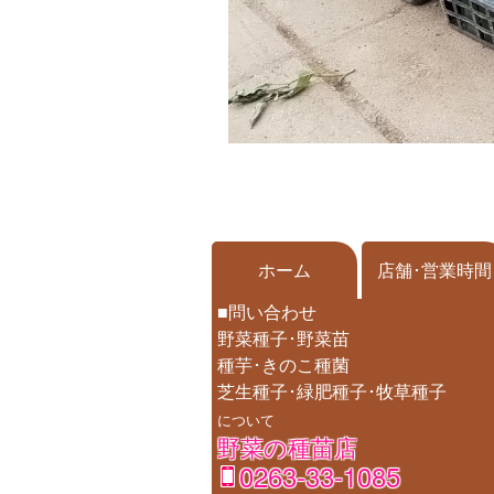
ホーム
店舗･営業時間
■問い合わせ
野菜種子･野菜苗
種芋･きのこ種菌
芝生種子･緑肥種子･牧草種子
について
野菜の種苗店
0263-33-1085