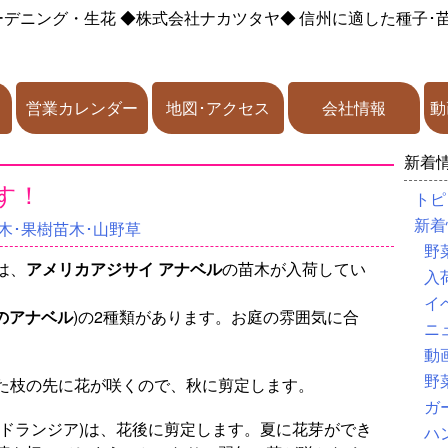
ーデニング・生花
◆株式会社ナカツタヤ◆
信州に適した種子･
営業カレンダー
地図･アクセス
会社情報
動
新着
す！
トピ
新着
木･果樹苗木･山野草
野
は、
アメリカアジサイ アナベル
の苗木が入荷してい
入
イ
のアナベル
)の2種類があります。お庭の雰囲気に合
ニ
動
野
た枝の先に花が咲くので、秋に剪定します。
ガ
イドランジア)は、花後に剪定します。夏に花芽ができ
ハ