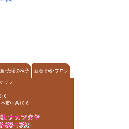
画･売場の様子
新着情報･ブログ
マップ
816
本市中条10-6
社 ナカツタヤ
3-33-1085