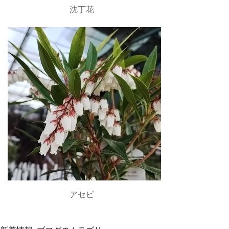
沈丁花
アセビ