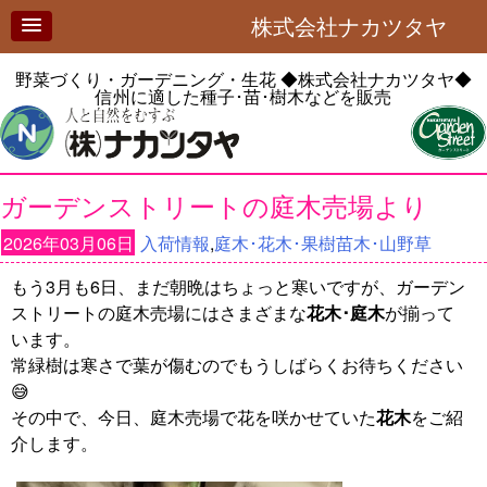
株式会社ナカツタヤ
野菜づくり・ガーデニング・生花
◆株式会社ナカツタヤ◆
信州に適した種子･苗･樹木などを販売
ガーデンストリートの庭木売場より
2026年03月06日
入荷情報
,
庭木･花木･果樹苗木･山野草
もう3月も6日、まだ朝晩はちょっと寒いですが、ガーデン
ストリートの庭木売場にはさまざまな
花木･庭木
が揃って
います。
常緑樹は寒さで葉が傷むのでもうしばらくお待ちください
😅
その中で、今日、庭木売場で花を咲かせていた
花木
をご紹
介します。