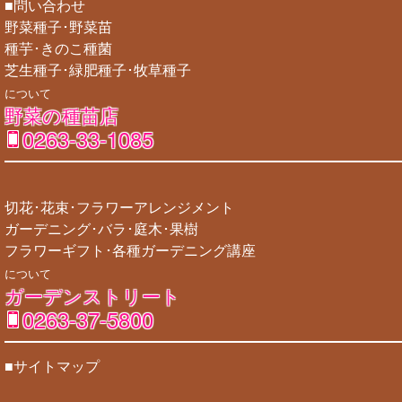
■問い合わせ
野菜種子･野菜苗
種芋･きのこ種菌
芝生種子･緑肥種子･牧草種子
について
野菜の種苗店
0263-33-1085
切花･花束･フラワーアレンジメント
ガーデニング･バラ･庭木･果樹
フラワーギフト･各種ガーデニング講座
について
ガーデンストリート
0263-37-5800
■サイトマップ