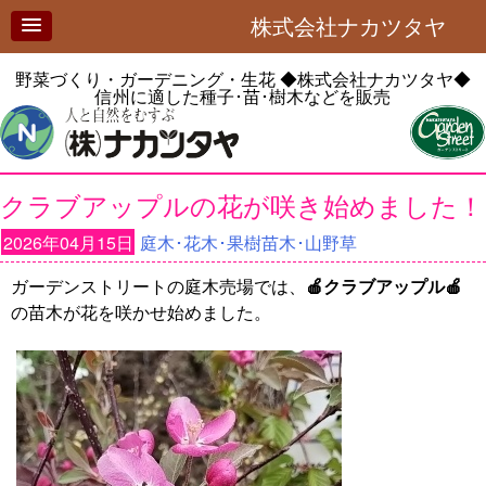
株式会社ナカツタヤ
野菜づくり・ガーデニング・生花
◆株式会社ナカツタヤ◆
信州に適した種子･苗･樹木などを販売
クラブアップルの花が咲き始めました！
2026年04月15日
庭木･花木･果樹苗木･山野草
ガーデンストリートの庭木売場では、
🍎
クラブアップル🍎
の苗木が花を咲かせ始めました。