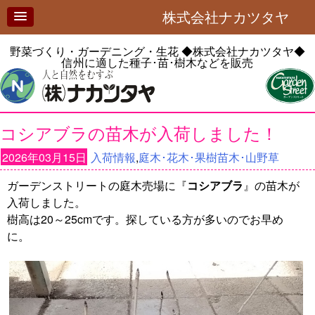
株式会社ナカツタヤ
野菜づくり・ガーデニング・生花
◆株式会社ナカツタヤ◆
信州に適した種子･苗･樹木などを販売
コシアブラの苗木が入荷しました！
2026年03月15日
入荷情報
,
庭木･花木･果樹苗木･山野草
ガーデンストリートの庭木売場に『
コシアブラ
』の苗木が
入荷しました。
樹高は20～25cmです。探している方が多いのでお早め
に。