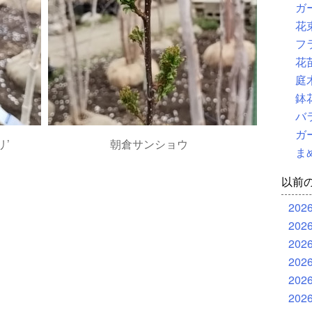
ガ
花
フ
花
庭
鉢
バ
ガ
リ’
朝倉サンショウ
ま
以前
202
202
202
202
202
202