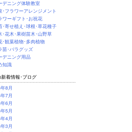
ーデニング体験教室
束･フラワーアレンジメント
ラワーギフト･お祝花
苗･寄せ植え･球根･草花種子
木･花木･果樹苗木･山野草
花･観葉植物･多肉植物
ラ苗･バラグッズ
ーデニング用品
め知識
の新着情報･ブログ
6年8月
6年7月
6年6月
6年5月
6年4月
6年3月