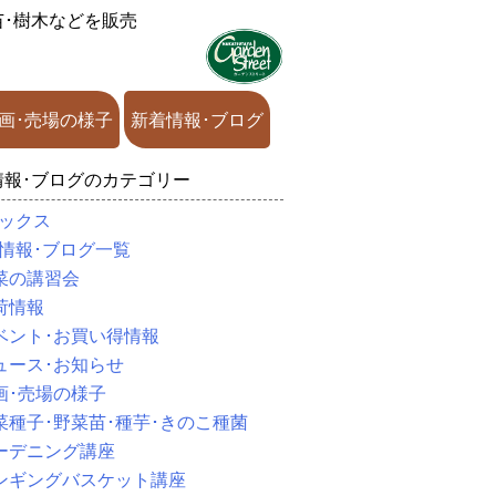
苗･樹木などを販売
画･売場の様子
新着情報･ブログ
情報･ブログのカテゴリー
ックス
情報･ブログ一覧
菜の講習会
荷情報
ベント･お買い得情報
ュース･お知らせ
画･売場の様子
菜種子･野菜苗･種芋･きのこ種菌
ーデニング講座
ンギングバスケット講座