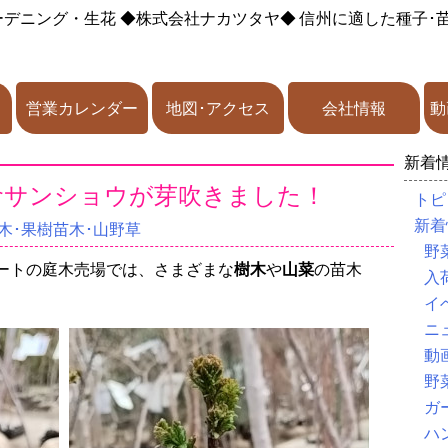
ーデニング・生花
◆株式会社ナカツタヤ◆
信州に適した種子･
営業カレンダー
地図･アクセス
会社情報
動
新着
倉サンショウが芽吹きました！
トピ
新着
木･果樹苗木･山野草
野
ートの庭木売場では、さまざまな
樹木
や
山菜
の苗木
入
イ
ニ
動
野
ガ
ハ