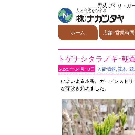
野菜づくり・ガ
ホーム
店舗･営業時間
トゲナシタラノキ･朝
2025年04月10日
入荷情報
,
庭木･花
いよいよ春本番。ガーデンストリ
が芽吹き始めました。