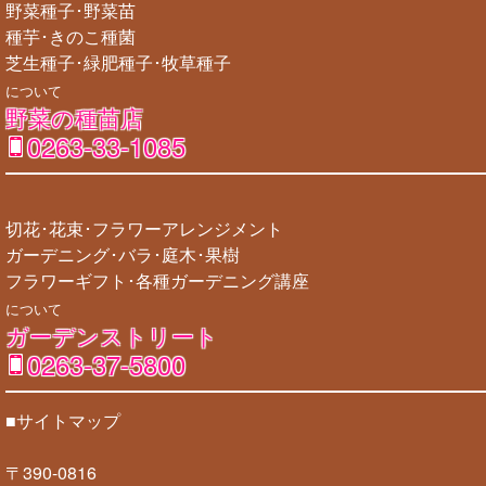
野菜種子･野菜苗
種芋･きのこ種菌
芝生種子･緑肥種子･牧草種子
について
野菜の種苗店
0263-33-1085
切花･花束･フラワーアレンジメント
ガーデニング･バラ･庭木･果樹
フラワーギフト･各種ガーデニング講座
について
ガーデンストリート
0263-37-5800
■サイトマップ
〒390-0816