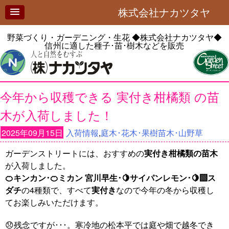
株式会社ナカツタヤ
野菜づくり・ガーデニング・生花
◆株式会社ナカツタヤ◆
信州に適した種子･苗･樹木などを販売
今年から収穫できる 実付き柑橘類 の苗
木が入荷しました！
2025年09月15日
入荷情報
,
庭木･花木･果樹苗木･山野草
ガーデンストリートには、おすすめの
実付き柑橘類の苗木
が入荷しました。
🍊キンカン･🍊ミカン 宮川早生･🍋サイパンレモン･🍋‍🟩ス
ダチ
の4種類で、すべて
実付き
なので今年の冬から収穫し
てお楽しみいただけます。
😞残念ですが･･･。寒冷地の松本平では庭や畑で越冬でき