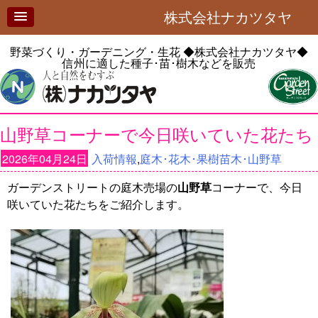
株式会社ナカツタヤ
野菜づくり・ガーデニング・生花
◆株式会社ナカツタヤ◆
信州に適した種子･苗･樹木などを販売
山野草コーナーで今日咲いていた花たち
2026年04月24日
入荷情報
,
庭木･花木･果樹苗木･山野草
ガーデンストリートの庭木売場の
山野草
コーナーで、今日
咲いていた花たちをご紹介します。