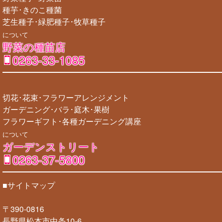
種芋･きのこ種菌
芝生種子･緑肥種子･牧草種子
について
野菜の種苗店
0263-33-1085
切花･花束･フラワーアレンジメント
ガーデニング･バラ･庭木･果樹
フラワーギフト･各種ガーデニング講座
について
ガーデンストリート
0263-37-5800
■サイトマップ
〒390-0816
長野県松本市中条10-6