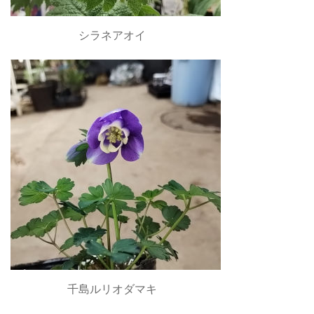
シラネアオイ
千島ルリオダマキ