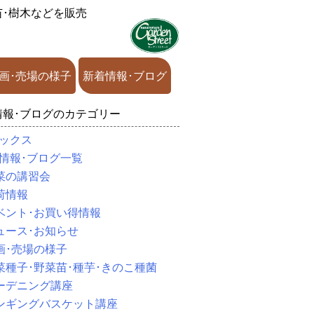
苗･樹木などを販売
画･売場の様子
新着情報･ブログ
情報･ブログのカテゴリー
ックス
情報･ブログ一覧
菜の講習会
荷情報
ベント･お買い得情報
ュース･お知らせ
画･売場の様子
菜種子･野菜苗･種芋･きのこ種菌
ーデニング講座
ンギングバスケット講座