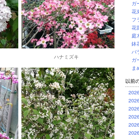
ガ
花
フ
花
庭
鉢
バ
ハナミズキ
ガ
ま
以前
202
202
202
202
202
202