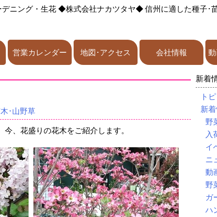
ーデニング・生花
◆株式会社ナカツタヤ◆
信州に適した種子･
営業カレンダー
地図･アクセス
会社情報
動
新着
トピ
新着
苗木･山野草
野
、今、花盛りの花木をご紹介します。
入
イ
ニ
動
野
ガ
ハ