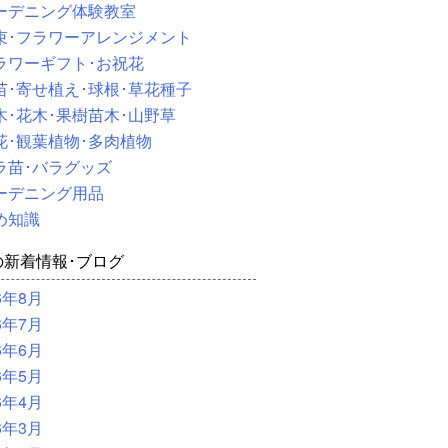
ーデニング体験教室
束･フラワーアレンジメント
ラワーギフト･お祝花
苗･寄せ植え･球根･草花種子
木･花木･果樹苗木･山野草
花･観葉植物･多肉植物
ラ苗･バラグッズ
ーデニング用品
め知識
の新着情報･ブログ
6年8月
6年7月
6年6月
6年5月
6年4月
6年3月