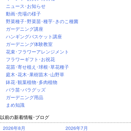
ニュース･お知らせ
動画･売場の様子
野菜種子･野菜苗･種芋･きのこ種菌
ガーデニング講座
ハンギングバスケット講座
ガーデニング体験教室
花束･フラワーアレンジメント
フラワーギフト･お祝花
花苗･寄せ植え･球根･草花種子
庭木･花木･果樹苗木･山野草
鉢花･観葉植物･多肉植物
バラ苗･バラグッズ
ガーデニング用品
まめ知識
以前の新着情報･ブログ
2026年8月
2026年7月