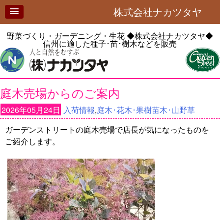
株式会社ナカツタヤ
野菜づくり・ガーデニング・生花
◆株式会社ナカツタヤ◆
信州に適した種子･苗･樹木などを販売
庭木売場からのご案内
2026年05月24日
入荷情報
,
庭木･花木･果樹苗木･山野草
ガーデンストリートの庭木売場で店長が気になったものを
ご紹介します。