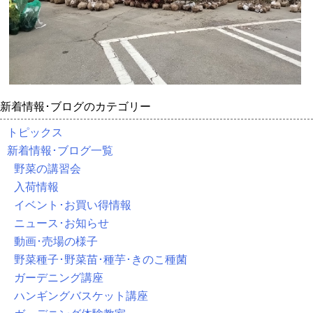
新着情報･ブログのカテゴリー
トピックス
新着情報･ブログ一覧
野菜の講習会
入荷情報
イベント･お買い得情報
ニュース･お知らせ
動画･売場の様子
野菜種子･野菜苗･種芋･きのこ種菌
ガーデニング講座
ハンギングバスケット講座