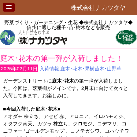
株式会社ナカツタヤ
野菜づくり・ガーデニング・生花
◆株式会社ナカツタヤ◆
信州に適した種子･苗･樹木などを販売
庭木･花木の第一弾が入荷しました！
2025年02月11日
入荷情報
,
庭木･花木･果樹苗木･山野草
ガーデンストリートに
庭木･花木
の第一弾が入荷しまし
た。今回は、落葉樹がメインです。2月末に向けて次々と
入荷してきます。お楽しみに。
■
今回入荷した庭木･花木
■
アオダモ 株立ち、アセビ 赤、アロニア、イロハモミジ、
オタフク南天、カツラ 株立ち、クロモジ、コデマリ、コ
ニファー ‘ゴールデンモップ’、コノテガシワ、コハウチワ