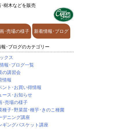
苗･樹木などを販売
画･売場の様子
新着情報･ブログ
情報･ブログのカテゴリー
ックス
情報･ブログ一覧
菜の講習会
荷情報
ベント･お買い得情報
ュース･お知らせ
画･売場の様子
菜種子･野菜苗･種芋･きのこ種菌
ーデニング講座
ンギングバスケット講座