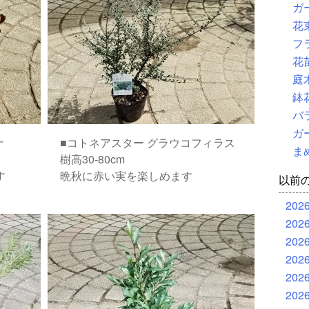
ガ
花
フ
花
庭
鉢
バ
ガ
ナ
■コトネアスター グラウコフィラス
ま
樹高30-80cm
す
晩秋に赤い実を楽しめます
以前
202
202
202
202
202
202