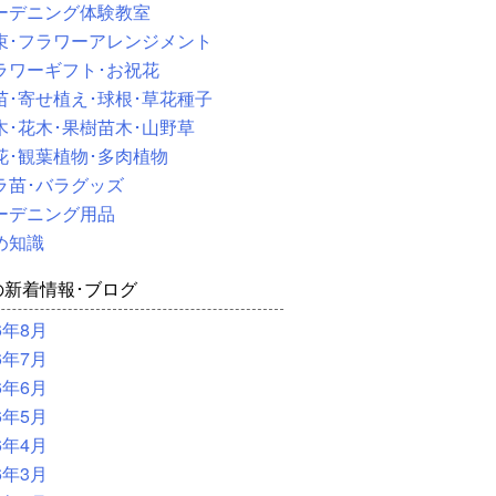
ーデニング体験教室
束･フラワーアレンジメント
ラワーギフト･お祝花
苗･寄せ植え･球根･草花種子
木･花木･果樹苗木･山野草
花･観葉植物･多肉植物
ラ苗･バラグッズ
ーデニング用品
め知識
の新着情報･ブログ
6年8月
6年7月
6年6月
6年5月
6年4月
6年3月