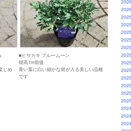
202
202
202
202
202
202
202
202
ュ
■ヒサカキ ブルームーン
樹高1m前後
202
楽しめ
青い葉に白い細かな斑が入る美しい品種
202
です
202
202
202
202
202
202
202
202