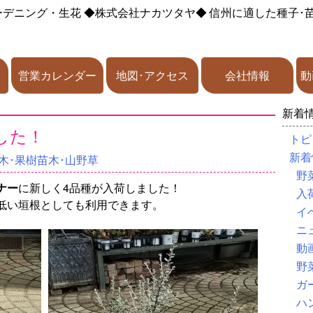
ーデニング・生花
◆株式会社ナカツタヤ◆
信州に適した種子･
営業カレンダー
地図･アクセス
会社情報
動
新着
した！
トピ
新着
木･果樹苗木･山野草
野
ナー
に新しく4品種が入荷しました！
入
低い垣根としても利用できます。
イ
ニ
動
野
ガ
ハ