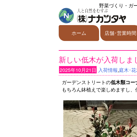
野菜づくり・ガ
ホーム
店舗･営業時間
新しい低木が入荷しま
2025年10月21日
入荷情報
,
庭木･花
ガーデンストリートの
低木類コー
もちろん鉢植えで楽しめますし、