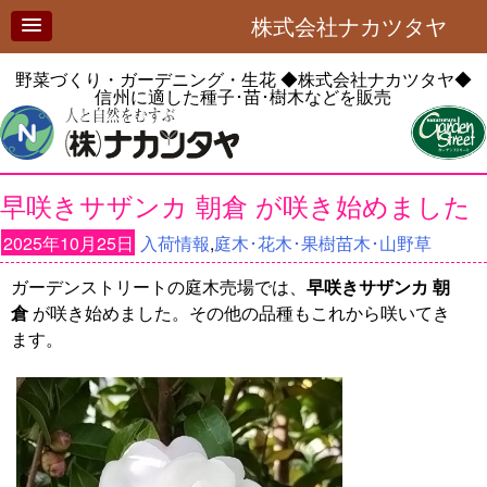
株式会社ナカツタヤ
野菜づくり・ガーデニング・生花
◆株式会社ナカツタヤ◆
信州に適した種子･苗･樹木などを販売
早咲きサザンカ 朝倉 が咲き始めました
2025年10月25日
入荷情報
,
庭木･花木･果樹苗木･山野草
ガーデンストリートの庭木売場では、
早咲きサザンカ 朝
倉
が咲き始めました。その他の品種もこれから咲いてき
ます。