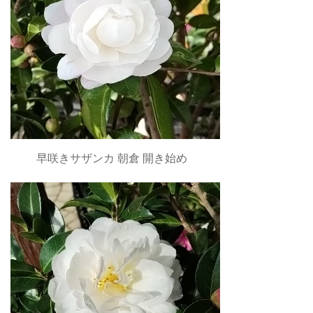
早咲きサザンカ 朝倉 開き始め