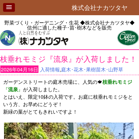
株式会社ナカツタヤ
野菜づくり・ガーデニング・生花
◆株式会社ナカツタヤ◆
信州に適した種子･苗･樹木などを販売
枝垂れモミジ『流泉』が入荷しました！
2026年04月16日
入荷情報
,
庭木･花木･果樹苗木･山野草
ガーデンストリートの庭木売場に、人気の🍁
枝垂れモミジ
『
流泉
』
が入荷しました。
とはいえ、限定10鉢の入荷です。お庭に枝垂れモミジをと
いう方、お早めにどうぞ！
新緑の葉がとてもきれいですよ！