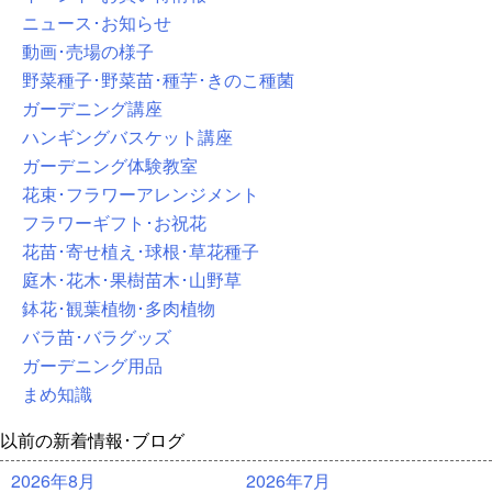
ニュース･お知らせ
動画･売場の様子
野菜種子･野菜苗･種芋･きのこ種菌
ガーデニング講座
ハンギングバスケット講座
ガーデニング体験教室
花束･フラワーアレンジメント
フラワーギフト･お祝花
花苗･寄せ植え･球根･草花種子
庭木･花木･果樹苗木･山野草
鉢花･観葉植物･多肉植物
バラ苗･バラグッズ
ガーデニング用品
まめ知識
以前の新着情報･ブログ
2026年8月
2026年7月