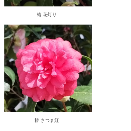
椿 花灯り
椿 さつま紅