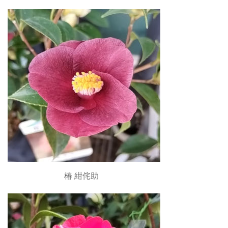
椿 紺侘助