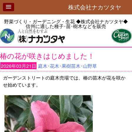
株式会社ナカツタヤ
野菜づくり・ガーデニング・生花
◆株式会社ナカツタヤ◆
信州に適した種子･苗･樹木などを販売
椿の花が咲きはじめました！
2026年03月21日
庭木･花木･果樹苗木･山野草
ガーデンストリートの庭木売場では、椿の苗木が花を咲か
せ始めています。