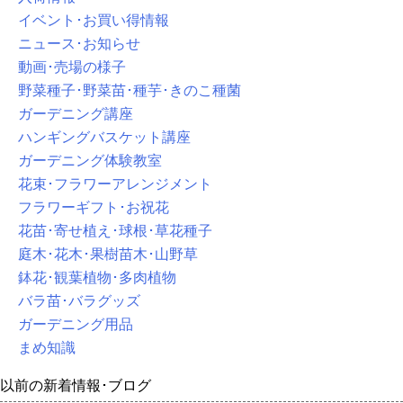
イベント･お買い得情報
ニュース･お知らせ
動画･売場の様子
野菜種子･野菜苗･種芋･きのこ種菌
ガーデニング講座
ハンギングバスケット講座
ガーデニング体験教室
花束･フラワーアレンジメント
フラワーギフト･お祝花
花苗･寄せ植え･球根･草花種子
庭木･花木･果樹苗木･山野草
鉢花･観葉植物･多肉植物
バラ苗･バラグッズ
ガーデニング用品
まめ知識
以前の新着情報･ブログ