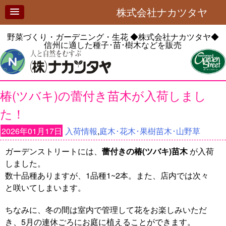
株式会社ナカツタヤ
野菜づくり・ガーデニング・生花
◆株式会社ナカツタヤ◆
信州に適した種子･苗･樹木などを販売
椿(ツバキ)の蕾付き苗木が入荷しまし
た！
2026年01月17日
入荷情報
,
庭木･花木･果樹苗木･山野草
ガーデンストリートには、
蕾付きの椿(ツバキ)苗木
が入荷
しました。
数十品種ありますが、1品種1~2本。また、店内では次々
と咲いてしまいます。
ちなみに、冬の間は室内で管理して花をお楽しみいただ
き、5月の連休ごろにお庭に植えることができます。