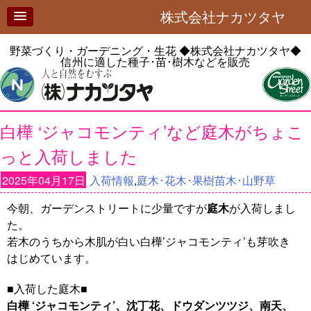
株式会社ナカツタヤ
野菜づくり・ガーデニング・生花
◆株式会社ナカツタヤ◆
信州に適した種子･苗･樹木などを販売
白樺 ‘ジャコモンティ’など庭木がちょこ
っと入荷しました
2025年04月17日
入荷情報
,
庭木･花木･果樹苗木･山野草
今朝、ガーデンストリートに少量ですが
庭木
が入荷しまし
た。
若木のうちから木肌が白い白樺’ジャコモンティ’も芽吹き
はじめています。
■入荷した庭木■
白樺 ‘ジャコモンティ’、沈丁花、ドウダンツツジ、南天、