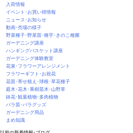
入荷情報
イベント･お買い得情報
ニュース･お知らせ
動画･売場の様子
野菜種子･野菜苗･種芋･きのこ種菌
ガーデニング講座
ハンギングバスケット講座
ガーデニング体験教室
花束･フラワーアレンジメント
フラワーギフト･お祝花
花苗･寄せ植え･球根･草花種子
庭木･花木･果樹苗木･山野草
鉢花･観葉植物･多肉植物
バラ苗･バラグッズ
ガーデニング用品
まめ知識
以前の新着情報･ブログ