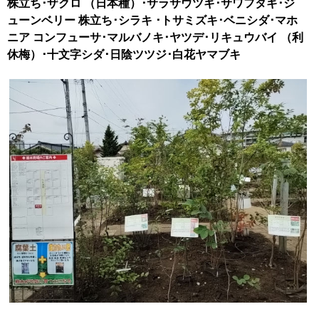
株立ち･ザクロ （日本種）･サラサウツギ･サワフタギ･ジ
ューンベリー 株立ち･シラキ ･トサミズキ･ベニシダ･マホ
ニア コンフューサ･マルバノキ･ヤツデ･リキュウバイ （利
休梅）･十文字シダ･日陰ツツジ･白花ヤマブキ