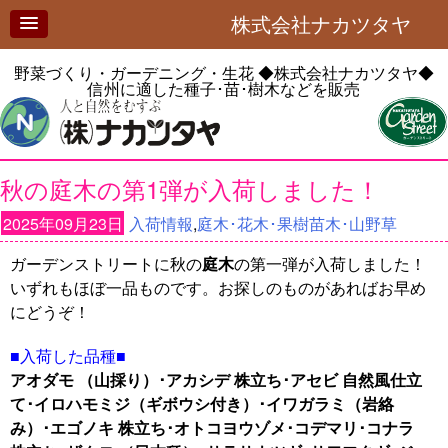
株式会社ナカツタヤ
野菜づくり・ガーデニング・生花
◆株式会社ナカツタヤ◆
信州に適した種子･苗･樹木などを販売
秋の庭木の第1弾が入荷しました！
2025年09月23日
入荷情報
,
庭木･花木･果樹苗木･山野草
ガーデンストリートに秋の
庭木
の第一弾が入荷しました！
いずれもほぼ一品ものです。お探しのものがあればお早め
にどうぞ！
■入荷した品種■
アオダモ （山採り）･アカシデ 株立ち･アセビ 自然風仕立
て･イロハモミジ（ギボウシ付き）･イワガラミ（岩絡
み）･エゴノキ 株立ち･オトコヨウゾメ･コデマリ･コナラ