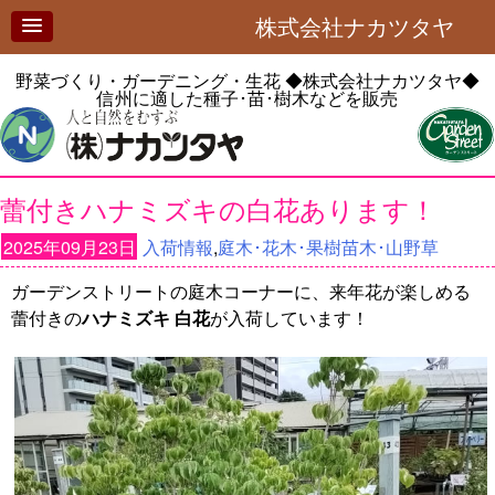
株式会社ナカツタヤ
野菜づくり・ガーデニング・生花
◆株式会社ナカツタヤ◆
信州に適した種子･苗･樹木などを販売
蕾付きハナミズキの白花あります！
2025年09月23日
入荷情報
,
庭木･花木･果樹苗木･山野草
ガーデンストリートの庭木コーナーに、来年花が楽しめる
蕾付きの
ハナミズキ 白花
が入荷しています！