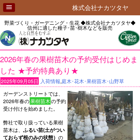
株式会社ナカツタヤ
野菜づくり・ガーデニング・生花
◆株式会社ナカツタヤ◆
信州に適した種子･苗･樹木などを販売
2026年春の果樹苗木の予約受付はじめま
した ★予約特典あり★
2025年09月05日
入荷情報
,
庭木･花木･果樹苗木･山野草
ガーデンストリートでは、
2026年春の
果樹苗木
の予約
受け付けを始めました。
弊社で取り扱っている果樹
苗木は、
ふるい苗(土がつい
ておらず根のみの状態）
の