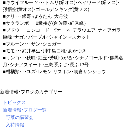
■キウイフルーツ･･･トムリ(緑オス)･ヘイワード(緑メス)･
孫悟空(黄オス)･ゴールデンキング(黄メス)
■クリ･･･銀寄･ぽろたん･大丹波
■サクランボ･･･2種接ぎ(台佐藤×紅秀峰）
■ブドウ･･･コンコード･ピオーネ･デラウエア･ナイアガラ･
巨峰･ナガノパープル･シャインマスカット
■プルーン･･･サン･シュガー
■モモ･･･武井早生･川中島白桃･あかつき
■リンゴ･･･秋映･紅玉･芳明つがる･シナノゴールド･群馬名
月･シナノスイート･三島系ふじ･長ふ12号
■柑橘類･･･ユズ･レモン リスボン･朝倉サンショウ
新着情報･ブログのカテゴリー
トピックス
新着情報･ブログ一覧
野菜の講習会
入荷情報