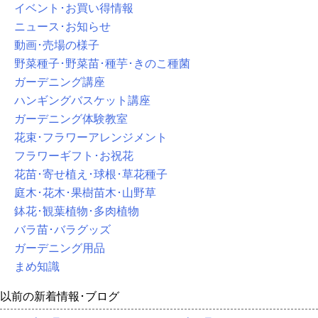
イベント･お買い得情報
ニュース･お知らせ
動画･売場の様子
野菜種子･野菜苗･種芋･きのこ種菌
ガーデニング講座
ハンギングバスケット講座
ガーデニング体験教室
花束･フラワーアレンジメント
フラワーギフト･お祝花
花苗･寄せ植え･球根･草花種子
庭木･花木･果樹苗木･山野草
鉢花･観葉植物･多肉植物
バラ苗･バラグッズ
ガーデニング用品
まめ知識
以前の新着情報･ブログ