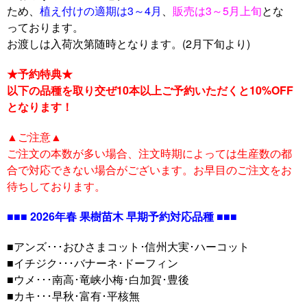
ため、
植え付けの適期は3～4月
、
販売は3～5月上旬
とな
っております。
お渡しは入荷次第随時となります。(2月下旬より)
★予約特典★
以下の品種を取り交ぜ10本以上ご予約いただくと10%OFF
となります！
▲ご注意▲
ご注文の本数が多い場合、注文時期によっては生産数の都
合で対応できない場合がございます。お早目のご注文をお
待ちしております。
■■■
2026年春 果樹苗木 早期予約対応品種
■■■
■アンズ･･･おひさまコット･信州大実･ハーコット
■イチジク･･･バナーネ･ドーフィン
■ウメ･･･南高･竜峡小梅･白加賀･豊後
■カキ･･･早秋･富有･平核無