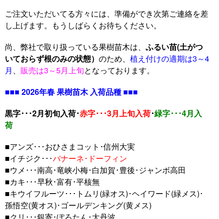
ご注文いただいてる方々には、準備ができ次第ご連絡を差
し上げます。もうしばらくお待ちください。
尚、弊社で取り扱っている果樹苗木は、
ふるい苗(土がつ
いておらず根のみの状態）
のため、
植え付けの適期は3～4
月
、
販売は3～5月上旬
となっております。
■■■
2026年春 果樹苗木 入荷品種
■■■
黒字･･･2月初旬入荷･
赤字･･･3月上旬入荷
･
緑字･･･4月入
荷
■アンズ･･･おひさまコット･信州大実
■イチジク･･･
バナーネ･ドーフィン
■ウメ･･･南高･竜峡小梅･白加賀･豊後･ジャンボ高田
■カキ･･･早秋･富有･平核無
■キウイフルーツ･･･トムリ(緑オス)･ヘイワード(緑メス)･
孫悟空(黄オス)･ゴールデンキング(黄メス)
■クリ･･･銀寄･ぽろたん･大丹波