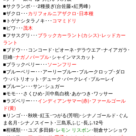
■サクランボ･･･2種接ぎ(台佐藤×紅秀峰）
■ザクロ･･･
カリフォルニアザクロ･日本種
■トゲナシタラノキ･･･
コマミドリ
■ビワ･･･
茂木
■フサスグリ･･･
ブラックカーラント(カシス)･レッドカー
ラント
■ブドウ･･･コンコード･ピオーネ･デラウエア･ナイアガラ･
巨峰･
ナガノパープル
･シャインマスカット
■ブラックベリー･･･
ソーンフリー
■ブルーベリー･･･アーリーブルー･ブルークロップ･ダロ
ウ･パトリオット･デューク･バークレイ･ブルーレイ
■プルーン･･･サン･シュガー
■モモ･･･さくひめ･川中島白桃･あかつき･ワッサー
■ラズベリー･･･
インディアンサマー(赤)･ファールゴール
ド(黄)
■リンゴ･･･秋映･紅玉･つがる(芳明)･シナノゴールド･ぐん
ま名月･シナノスイート･三島系ふじ･長ふ12号
■柑橘類･･･ユズ 多田錦･
レモン リスボン
･朝倉サンショウ