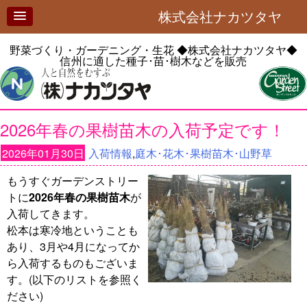
株式会社ナカツタヤ
野菜づくり・ガーデニング・生花
◆株式会社ナカツタヤ◆
信州に適した種子･苗･樹木などを販売
2026年春の果樹苗木の入荷予定です！
2026年01月30日
入荷情報
,
庭木･花木･果樹苗木･山野草
もうすぐガーデンストリー
トに
2026年春の果樹苗木
が
入荷してきます。
松本は寒冷地ということも
あり、3月や4月になってか
ら入荷するものもございま
す。(以下のリストを参照く
ださい)