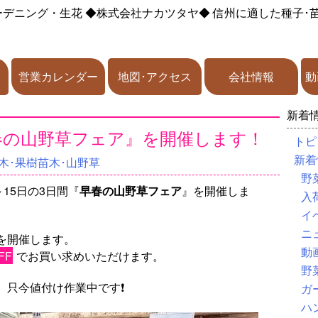
ーデニング・生花
◆株式会社ナカツタヤ◆
信州に適した種子･
営業カレンダー
地図･アクセス
会社情報
動
新着
『早春の山野草フェア』を開催します！
トピ
新着
木･果樹苗木･山野草
野
15日の3日間『
早春の山野草フェア
』を開催しま
入
イ
ニ
を開催します。
動
FF
でお買い求めいただけます。
野
、只今値付け作業中です❗
ガ
ハ