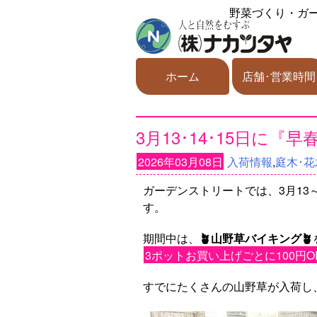
野菜づくり・ガ
ホーム
店舗･営業時間
3月13･14･15日に
2026年03月08日
入荷情報
,
庭木･花
ガーデンストリートでは、3月13～
す。
期間中は、
🪴
山野草バイキング🪴
3ポットお買い上げごとに100円O
すでにたくさんの山野草が入荷し