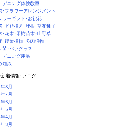
ーデニング体験教室
束･フラワーアレンジメント
ラワーギフト･お祝花
苗･寄せ植え･球根･草花種子
木･花木･果樹苗木･山野草
花･観葉植物･多肉植物
ラ苗･バラグッズ
ーデニング用品
め知識
の新着情報･ブログ
6年8月
6年7月
6年6月
6年5月
6年4月
6年3月