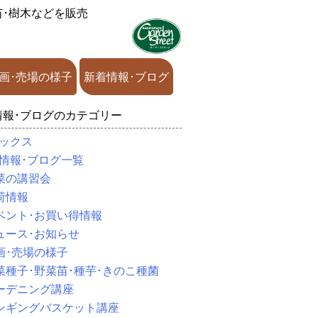
苗･樹木などを販売
画･売場の様子
新着情報･ブログ
情報･ブログのカテゴリー
ックス
情報･ブログ一覧
菜の講習会
荷情報
ベント･お買い得情報
ュース･お知らせ
画･売場の様子
菜種子･野菜苗･種芋･きのこ種菌
ーデニング講座
ンギングバスケット講座