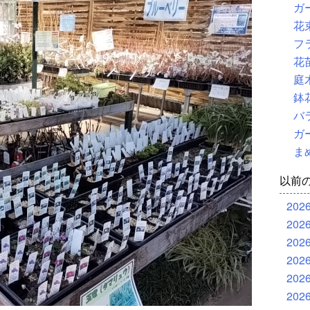
ガ
花
フ
花
庭
鉢
バ
ガ
ま
以前
202
202
202
202
202
202