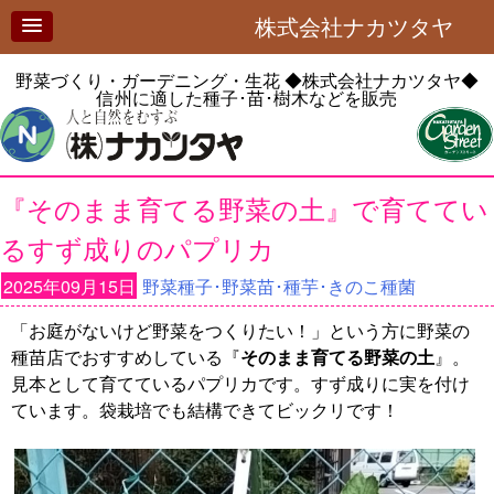
株式会社ナカツタヤ
野菜づくり・ガーデニング・生花
◆株式会社ナカツタヤ◆
信州に適した種子･苗･樹木などを販売
『そのまま育てる野菜の土』で育ててい
るすず成りのパプリカ
2025年09月15日
野菜種子･野菜苗･種芋･きのこ種菌
「お庭がないけど野菜をつくりたい！」という方に野菜の
種苗店でおすすめしている『
そのまま育てる野菜の土
』。
見本として育てているパプリカです。すず成りに実を付け
ています。袋栽培でも結構できてビックリです！