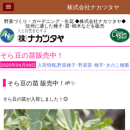
株式会社ナカツタヤ
野菜づくり・ガーデニング・生花
◆株式会社ナカツタヤ◆
信州に適した種子･苗･樹木などを販売
そら豆の苗販売中！
2025年04月09日
入荷情報
,
野菜種子･野菜苗･種芋･きのこ種菌
そら豆の苗 販売中！🌱✨
そら豆の苗が入荷しました！😊